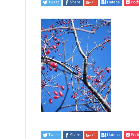
Tweet
Share
+1
Hatena
Pock
Tweet
Share
+1
Hatena
Pock