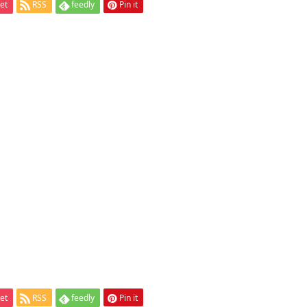
et
RSS
feedly
Pin it
et
RSS
feedly
Pin it