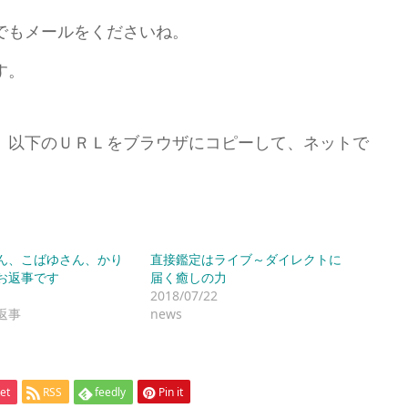
でもメールをくださいね。
す。
、以下のＵＲＬをブラウザにコピーして、ネットで
ん、こばゆさん、かり
直接鑑定はライブ～ダイレクトに
お返事です
届く癒しの力
2018/07/22
返事
news
et
RSS
feedly
Pin it