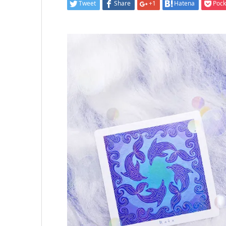
Tweet
Share
+1
Hatena
Pock