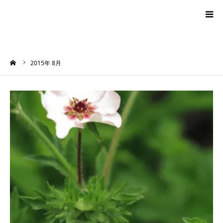
blog
ーム
2015年 8月
news
プロフィール
オーロラ・タロット
ハワイアン・スピリチュアルタロット
お問い合わせ