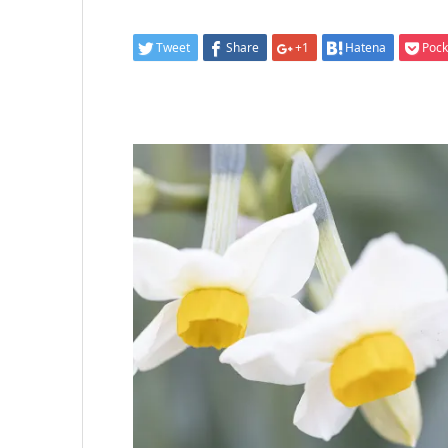
Tweet
Share
+1
Hatena
Pock