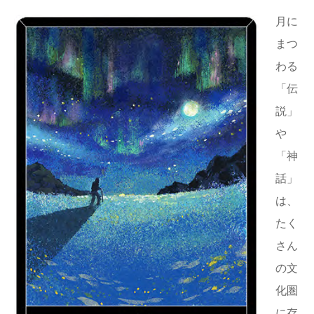
月に
まつ
わる
「伝
説」
や
「神
話」
は、
たく
さん
の文
化圏
に存