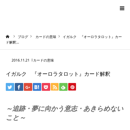
blog
ーム
ブログ
カードの意味
イガルク 『オーロラタロット』カー
news
ド解釈…
プロフィール
2016.11.21
カードの意味
イガルク 『オーロラタロット』カード解釈
オーロラ・タロット
ハワイアン・スピリチュアルタロット
～追跡・夢に向かう意志・あきらめない
お問い合わせ
こと～