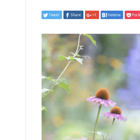
Tweet
Share
+1
Hatena
Pock