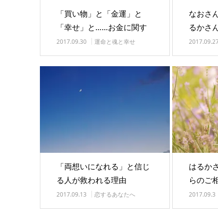
「買い物」と「金運」と
なおさ
「幸せ」と……お金に関す
るかさ
るお話
返事で
2017.09.30
運命と魂と幸せ
2017.09.2
「両想いになれる」と信じ
はるか
る人が救われる理由
らのご
2017.09.13
恋するあなたへ
2017.09.3