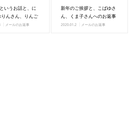
…というお話と、に
新年のご挨拶と、こばゆさ
ぷりんさん、りんご
ん、くま子さんへのお返事
のお返事です
です
3
メールのお返事
2020.01.2
メールのお返事