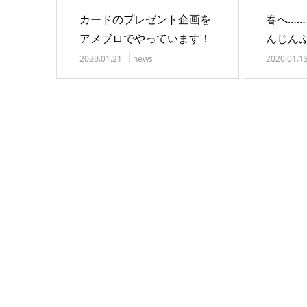
カードのプレゼント企画を
春へ…
アメブロでやっています！
んじん
さんへ
2020.01.21
news
2020.01.1