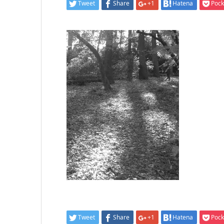
Tweet
Share
+1
Hatena
Pock
Tweet
Share
+1
Hatena
Pock