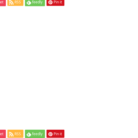
et
RSS
feedly
Pin it
et
RSS
feedly
Pin it