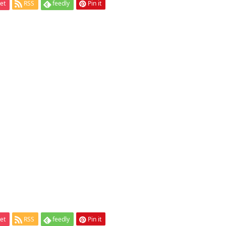
et
RSS
feedly
Pin it
et
RSS
feedly
Pin it