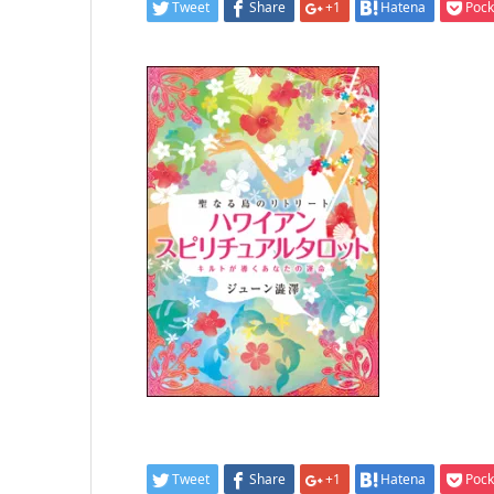
Tweet
Share
+1
Hatena
Pock
Tweet
Share
+1
Hatena
Pock