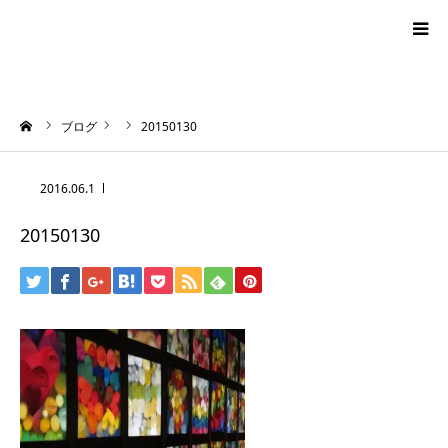
blog
ーム
ブログ
20150130
news
2016.06.1
プロフィール
20150130
オーロラ・タロット
ハワイアン・スピリチュアルタロット
お問い合わせ