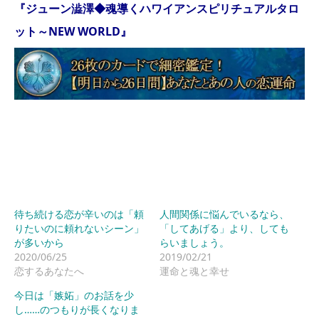
『ジューン澁澤◆魂導くハワイアンスピリチュアルタロ
ット～NEW WORLD』
待ち続ける恋が辛いのは「頼
人間関係に悩んでいるなら、
りたいのに頼れないシーン」
「してあげる」より、しても
が多いから
らいましょう。
2020/06/25
2019/02/21
恋するあなたへ
運命と魂と幸せ
今日は「嫉妬」のお話を少
し……のつもりが長くなりま