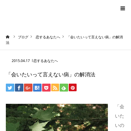
blog
ーム
ブログ
恋するあなたへ
「会いたいって言えない病」の解消
news
法
プロフィール
2015.04.17
恋するあなたへ
「会いたいって言えない病」の解消法
オーロラ・タロット
ハワイアン・スピリチュアルタロット
「会
お問い合わせ
いた
いの