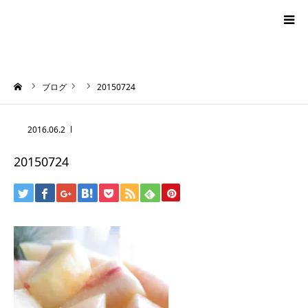
blog
ーム
ブログ
20150724
news
2016.06.2
プロフィール
20150724
オーロラ・タロット
ハワイアン・スピリチュアルタロット
お問い合わせ