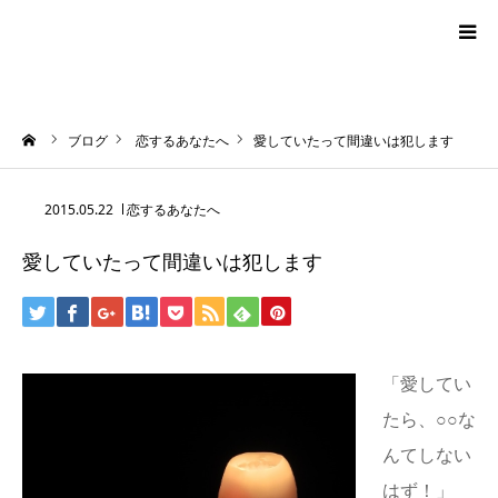
blog
ーム
ブログ
恋するあなたへ
愛していたって間違いは犯します
news
2015.05.22
恋するあなたへ
プロフィール
愛していたって間違いは犯します
オーロラ・タロット
ハワイアン・スピリチュアルタロット
「愛してい
お問い合わせ
たら、○○な
んてしない
はず！」