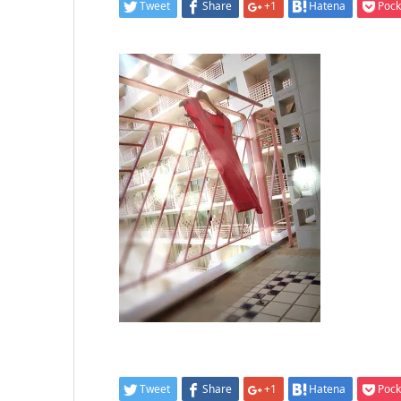
Tweet
Share
+1
Hatena
Pock
Tweet
Share
+1
Hatena
Pock