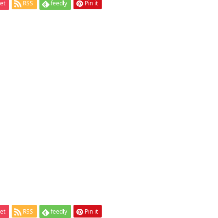
et
RSS
feedly
Pin it
et
RSS
feedly
Pin it