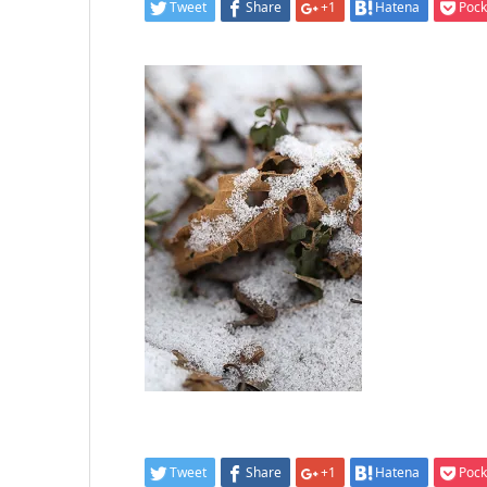
Tweet
Share
+1
Hatena
Pock
Tweet
Share
+1
Hatena
Pock