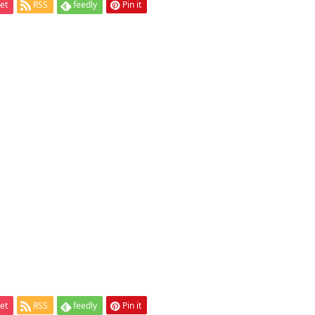
et
RSS
feedly
Pin it
et
RSS
feedly
Pin it