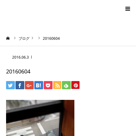
blog
ーム
ブログ
20160604
news
2016.06.3
プロフィール
20160604
オーロラ・タロット
ハワイアン・スピリチュアルタロット
お問い合わせ