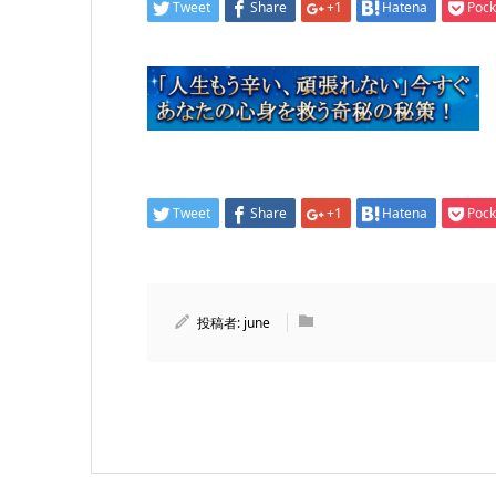
Tweet
Share
+1
Hatena
Pock
Tweet
Share
+1
Hatena
Pock
投稿者:
june