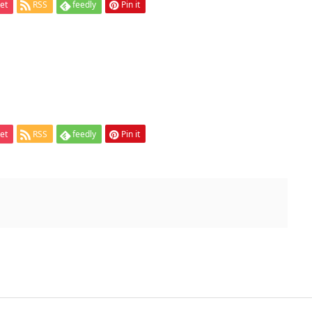
et
RSS
feedly
Pin it
et
RSS
feedly
Pin it