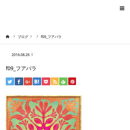
blog
ーム
ブログ
f09_フアパラ
news
2016.08.26
プロフィール
f09_フアパラ
オーロラ・タロット
ハワイアン・スピリチュアルタロット
お問い合わせ