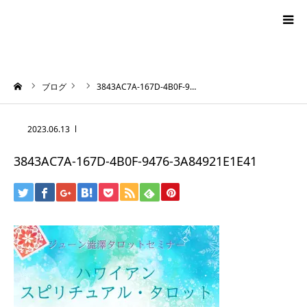
blog
ーム
ブログ
3843AC7A-167D-4B0F-9…
news
2023.06.13
プロフィール
3843AC7A-167D-4B0F-9476-3A84921E1E41
オーロラ・タロット
ハワイアン・スピリチュアルタロット
お問い合わせ