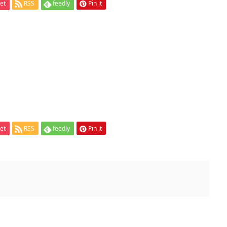
et
RSS
feedly
Pin it
et
RSS
feedly
Pin it