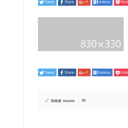
Tweet
Share
+1
Hatena
Pock
Tweet
Share
+1
Hatena
Pock
投稿者:
mizuno