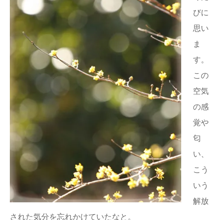
びに
思い
ま
す。
この
空気
の感
覚や
匂
い、
こう
いう
解放
された気分を忘れかけていたなと。