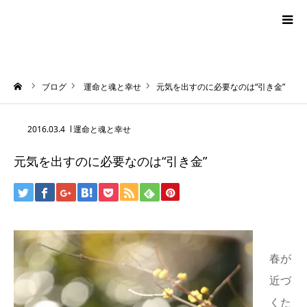
blog
ーム
ブログ
運命と魂と幸せ
元気を出すのに必要なのは“引き金”
news
2016.03.4
運命と魂と幸せ
プロフィール
元気を出すのに必要なのは“引き金”
オーロラ・タロット
ハワイアン・スピリチュアルタロット
お問い合わせ
春が
近づ
くた