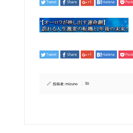
Tweet
Share
+1
Hatena
Pock
Tweet
Share
+1
Hatena
Pock
投稿者:
mizuno